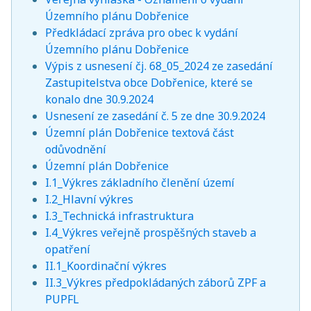
Územního plánu Dobřenice
Předkládací zpráva pro obec k vydání
Územního plánu Dobřenice
Výpis z usnesení čj. 68_05_2024 ze zasedání
Zastupitelstva obce Dobřenice, které se
konalo dne 30.9.2024
Usnesení ze zasedání č. 5 ze dne 30.9.2024
Územní plán Dobřenice textová část
odůvodnění
Územní plán Dobřenice
I.1_Výkres základního členění území
I.2_Hlavní výkres
I.3_Technická infrastruktura
I.4_Výkres veřejně prospěšných staveb a
opatření
II.1_Koordinační výkres
II.3_Výkres předpokládaných záborů ZPF a
PUPFL