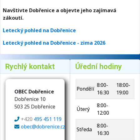
Navštivte Dobřenice a objevte jeho zajímavá
zákoutí.
Letecký pohled na Dobřenice
Letecký pohled na Dobřenice - zima 2026
Rychlý kontakt
Úřední hodiny
8:00-
18:00-
Pondělí
OBEC Dobřenice
16:30
19:00
Dobřenice 10
8:00-
503 25 Dobřenice
Úterý
12:00
+420
495 451 119
8:00-
obec@dobrenice.cz
Středa
16:30