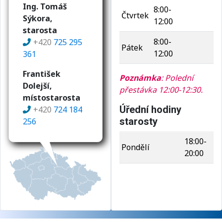
Ing. Tomáš
8:00-
Čtvrtek
Sýkora,
12:00
starosta
8:00-
+420
725 295
Pátek
12:00
361
František
Poznámka
: Polední
Dolejší,
přestávka 12:00-12:30.
místostarosta
Úřední hodiny
+420
724 184
starosty
256
18:00-
Pondělí
20:00