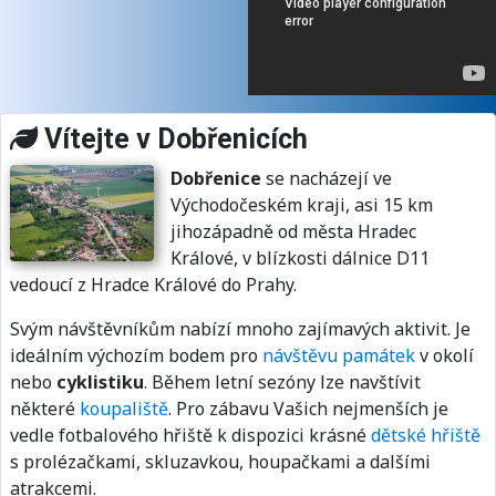
Vítejte v Dobřenicích
Dobřenice
se nacházejí ve
Východočeském kraji, asi 15 km
jihozápadně od města Hradec
Králové, v blízkosti dálnice D11
vedoucí z Hradce Králové do Prahy.
Svým návštěvníkům nabízí mnoho zajímavých aktivit. Je
ideálním výchozím bodem pro
návštěvu památek
v okolí
nebo
cyklistiku
. Během letní sezóny lze navštívit
některé
koupaliště
. Pro zábavu Vašich nejmenších je
vedle fotbalového hřiště k dispozici krásné
dětské hřiště
s prolézačkami, skluzavkou, houpačkami a dalšími
atrakcemi.