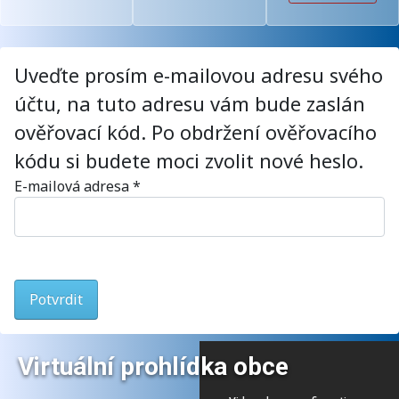
Obec
pitels
ního
tva
úřad
obce
u
Uveďte prosím e-mailovou adresu svého
Dobř
účtu, na tuto adresu vám bude zaslán
enice
ověřovací kód. Po obdržení ověřovacího
kódu si budete moci zvolit nové heslo.
E-mailová adresa
*
Potvrdit
Virtuální prohlídka obce