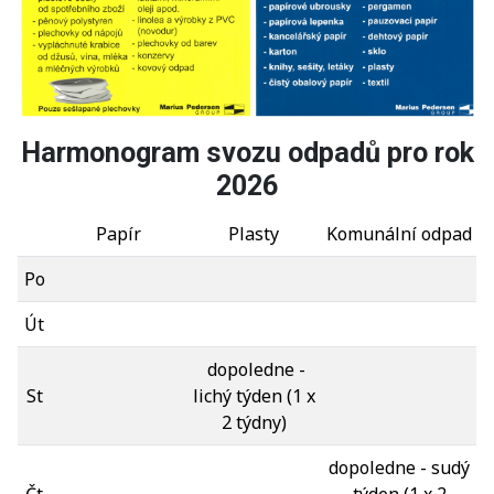
Harmonogram svozu odpadů pro rok
2026
Papír
Plasty
Komunální odpad
Po
Út
dopoledne -
St
lichý týden
(1 x
2 týdny)
dopoledne - sudý