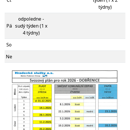
Čt
týden
(1 x 2
týdny)
odpoledne -
Pá
sudý týden (1 x
4 týdny)
So
Ne