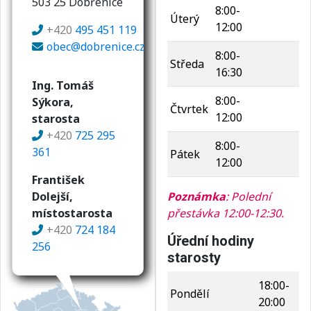
503 25 Dobřenice
8:00-
Úterý
12:00
+420
495 451 119
obec@dobrenice.cz
8:00-
Středa
16:30
Ing. Tomáš
8:00-
Sýkora,
Čtvrtek
12:00
starosta
+420
725 295
8:00-
361
Pátek
12:00
František
Dolejší,
Poznámka
: Polední
místostarosta
přestávka 12:00-12:30.
+420
724 184
Úřední hodiny
256
starosty
18:00-
Pondělí
20:00