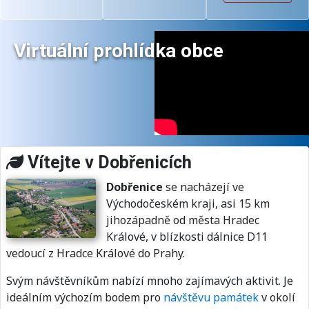
Obec
pitels
ního
tva
úřad
obce
Virtuální prohlídka obce
u
Dobř
enice
Vítejte v Dobřenicích
Dobřenice
se nacházejí ve
Východočeském kraji, asi 15 km
jihozápadně od města Hradec
Králové, v blízkosti dálnice D11
vedoucí z Hradce Králové do Prahy.
Svým návštěvníkům nabízí mnoho zajímavých aktivit. Je
ideálním výchozím bodem pro
návštěvu památek
v okolí