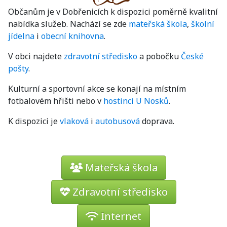
Občanům je v Dobřenicích k dispozici poměrně kvalitní
nabídka služeb. Nachází se zde
mateřská škola
,
školní
jídelna
i
obecní knihovna
.
V obci najdete
zdravotní středisko
a pobočku
České
pošty
.
Kulturní a sportovní akce se konají na místním
fotbalovém hřišti nebo v
hostinci U Nosků
.
K dispozici je
vlaková
i
autobusová
doprava.
Mateřská škola
Zdravotní středisko
Internet