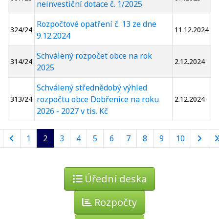
neinvestiční dotace č. 1/2025
Rozpočtové opatření č. 13 ze dne
324/24
11.12.2024
9.12.2024
Schválený rozpočet obce na rok
314/24
2.12.2024
2025
Schválený střednědobý výhled
rozpočtu obce Dobřenice na roku
313/24
2.12.2024
2026 - 2027 v tis. Kč
1
2
3
4
5
6
7
8
9
10
Úřední deska
Rozpočty