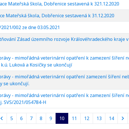
ace Mateřská škola, Dobřenice sestavená k 321.12.2020
ce Mateřská škola, Dobřenice sestavená k 31.12.2020
O/2021/002 ze dne 03.05.2021
atňování Zásad územního rozvoje Královéhradeckého kraje 
správy - mimořádná veterinární opatření k zamezení šíření 
 k.ú. Luková a Kosičky se ukončují
správy - mimořádná veterinární opatření zamezení šíření n
ky se ukončují.
správy - mimořádná veterinární opatření k zamezení šíření 
č.j. SVS/2021/054784-H
5
6
7
8
9
10
11
12
13
14