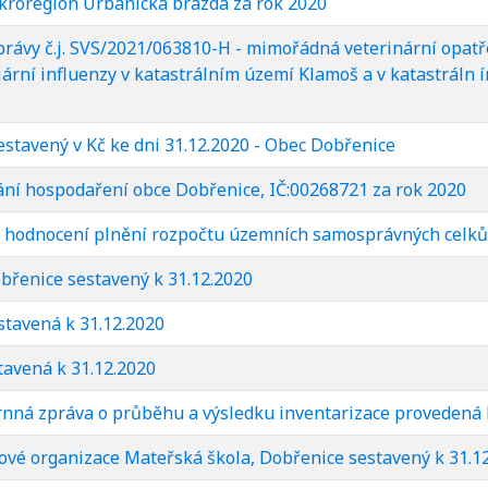
kroregion Urbanická brázda za rok 2020
správy č.j. SVS/2021/063810-H - mimořádná veterinární opat
iární influenzy v katastrálním území Klamoš a v katastráln
estavený v Kč ke dni 31.12.2020 - Obec Dobřenice
ní hospodaření obce Dobřenice, IČ:00268721 za rok 2020
ro hodnocení plnění rozpočtu územních samosprávných celků
obřenice sestavený k 31.12.2020
stavená k 31.12.2020
tavená k 31.12.2020
rnná zpráva o průběhu a výsledku inventarizace provedená 
kové organizace Mateřská škola, Dobřenice sestavený k 31.1