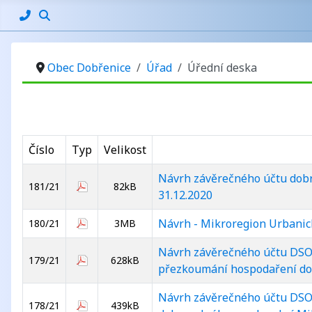
Obec Dobřenice
Úřad
Úřední deska
Číslo
Typ
Velikost
Návrh závěrečného účtu dobro
181/21
82kB
31.12.2020
Návrh - Mikroregion Urbanick
180/21
3MB
Návrh závěrečného účtu DSO 
179/21
628kB
přezkoumání hospodaření dob
Návrh závěrečného účtu DSO 
178/21
439kB