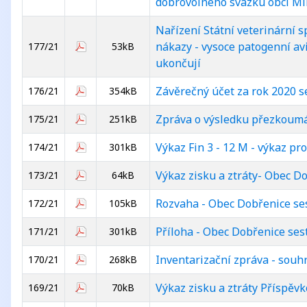
dobrovolného svazku obcí Mi
Nařízení Státní veterinární 
nákazy - vysoce patogenní av
177/21
53kB
ukončují
Závěrečný účet za rok 2020 s
176/21
354kB
Zpráva o výsledku přezkoumá
175/21
251kB
Výkaz Fin 3 - 12 M - výkaz p
174/21
301kB
Výkaz zisku a ztráty- Obec D
173/21
64kB
Rozvaha - Obec Dobřenice se
172/21
105kB
Příloha - Obec Dobřenice ses
171/21
301kB
Inventarizační zpráva - souh
170/21
268kB
Výkaz zisku a ztráty Příspěv
169/21
70kB