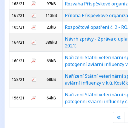
Rozvaha Příspěvkové organiz
168/21
97kB
Příloha Příspěvkové organiza
167/21
113kB
Rozpočtové opatření č. 2 - R
165/21
23kB
Návrh zprávy - Zpráva o upl
164/21
388kB
2021)
Nařízení Státní veterinární 
160/21
69kB
patogenní aviární influenzy v
Nařízení Státní veterinární 
158/21
68kB
aviární influenzy v k.ú. Kosič
Nařízení Státní veterinární 
156/21
64kB
patogenní sviární influenzy 