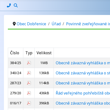
Obec Dobřenice
Úřad
Povinně zveřejňované 
Číslo
Typ
Velikost
Obecně závazná vyhláška o m
384/25
1MB
Obecně závazná vyhláška o s
340/24
136kB
Obecně závazná vyhláška o mí
287/23
114kB
Řád veřejného pohřebiště ob
279/20
436kB
Obecně závazná vyhláška obce
016/17
396kB